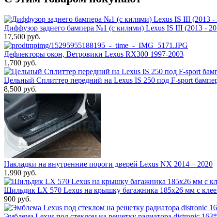
Диффузор заднего бампера №1 (с килями) Lexus IS III (2013 - 20
17,500 руб.
Дефлекторы окон, Ветровики Lexus RX300 1997-2003
1,700 руб.
Цельный Сплиттер передний на Lexus IS 250 под F-sport бампер
8,500 руб.
Накладки на внутренние пороги дверей Lexus NX 2014 – 2020
1,990 руб.
Шильдик LX 570 Lexus на крышку багажника 185x26 мм с клее
900 руб.
Эмблема Lexus под стеклом на решетку радиатора distronic 163