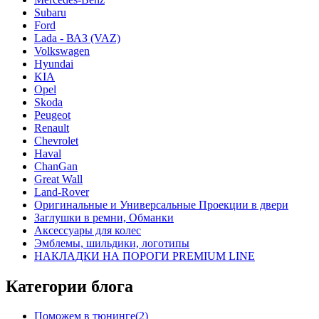
Subaru
Ford
Lada - ВАЗ (VAZ)
Volkswagen
Hyundai
KIA
Opel
Skoda
Peugeot
Renault
Chevrolet
Haval
ChanGan
Great Wall
Land-Rover
Оригинальные и Универсальные Проекции в двери
Заглушки в ремни, Обманки
Аксессуары для колес
Эмблемы, шильдики, логотипы
НАКЛАДКИ НА ПОРОГИ PREMIUM LINE
Категории блога
Поможем в тюнинге(2)