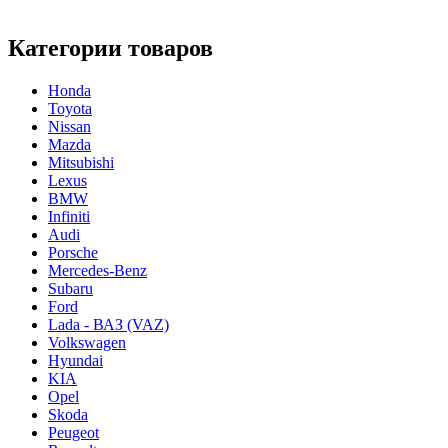
Категории товаров
Honda
Toyota
Nissan
Mazda
Mitsubishi
Lexus
BMW
Infiniti
Audi
Porsche
Mercedes-Benz
Subaru
Ford
Lada - ВАЗ (VAZ)
Volkswagen
Hyundai
KIA
Opel
Skoda
Peugeot