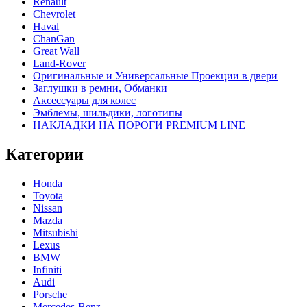
Renault
Chevrolet
Haval
ChanGan
Great Wall
Land-Rover
Оригинальные и Универсальные Проекции в двери
Заглушки в ремни, Обманки
Аксессуары для колес
Эмблемы, шильдики, логотипы
НАКЛАДКИ НА ПОРОГИ PREMIUM LINE
Категории
Honda
Toyota
Nissan
Mazda
Mitsubishi
Lexus
BMW
Infiniti
Audi
Porsche
Mercedes-Benz