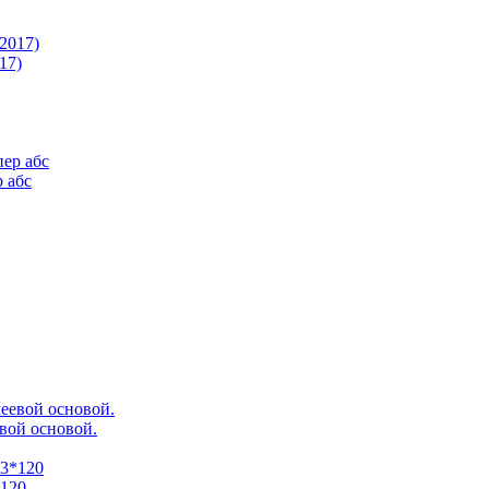
17)
 абс
вой основой.
*120