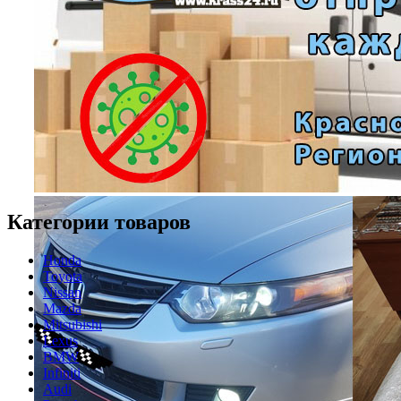
Категории товаров
Honda
Toyota
Nissan
Mazda
Mitsubishi
Lexus
BMW
Infiniti
Audi