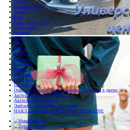
Porsche
Mercedes-Benz
Subaru
Ford
Lada - ВАЗ (VAZ)
Volkswagen
Hyundai
KIA
Opel
Skoda
Peugeot
Renault
Chevrolet
Haval
ChanGan
Great Wall
Land-Rover
Оригинальные и Универсальные Проекции в двери
Заглушки в ремни, Обманки
Аксессуары для колес
Эмблемы, шильдики, логотипы
НАКЛАДКИ НА ПОРОГИ PREMIUM LINE
Honda
Toyota