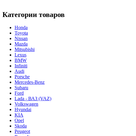
Категории товаров
Honda
Toyota
Nissan
Mazda
Mitsubishi
Lexus
BMW
Infiniti
Audi
Porsche
Mercedes-Benz
Subaru
Ford
Lada - ВАЗ (VAZ)
Volkswagen
Hyundai
KIA
Opel
Skoda
Peugeot