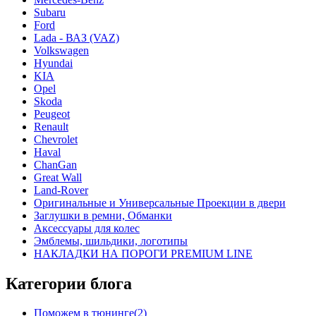
Subaru
Ford
Lada - ВАЗ (VAZ)
Volkswagen
Hyundai
KIA
Opel
Skoda
Peugeot
Renault
Chevrolet
Haval
ChanGan
Great Wall
Land-Rover
Оригинальные и Универсальные Проекции в двери
Заглушки в ремни, Обманки
Аксессуары для колес
Эмблемы, шильдики, логотипы
НАКЛАДКИ НА ПОРОГИ PREMIUM LINE
Категории блога
Поможем в тюнинге(2)