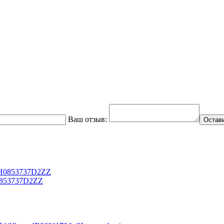
Ваш отзыв:
Остав
0853737D2ZZ