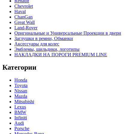
Renault
Chevrolet
Haval
ChanGan
Great Wall
Land-Rover
Оригинальные и Универсальные Проекции в двери
Заглушки в ремни, Обманки
Аксессуары для колес
Эмблемы, шильдики, логотипы
НАКЛАДКИ НА ПОРОГИ PREMIUM LINE
Категории
Honda
Toyota
Nissan
Mazda
Mitsubishi
Lexus
BMW
Infiniti
Audi
Porsche
Mercedes-Benz