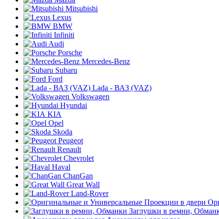
Mitsubishi
Lexus
BMW
Infiniti
Audi
Porsche
Mercedes-Benz
Subaru
Ford
Lada - ВАЗ (VAZ)
Volkswagen
Hyundai
KIA
Opel
Skoda
Peugeot
Renault
Chevrolet
Haval
ChanGan
Great Wall
Land-Rover
Ор
Заглушки в ремни, Обман