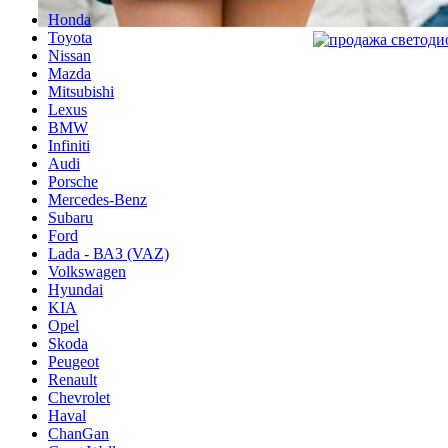
Honda
Toyota
Nissan
Mazda
Mitsubishi
Lexus
BMW
Infiniti
Audi
Porsche
Mercedes-Benz
Subaru
Ford
Lada - ВАЗ (VAZ)
Volkswagen
Hyundai
KIA
Opel
Skoda
Peugeot
Renault
Chevrolet
Haval
ChanGan