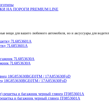
оготипы
И НА ПОРОГИ PREMIUM LINE
зные вещи для вашего любимого автомобиля, но и аксуссуары для водител
шетку 7L6853601A
гажник 7L6853630A
лянец 18G853630BGE0TM / 17A853630FoD
) решетка и багажник черный глянец IT0853601A