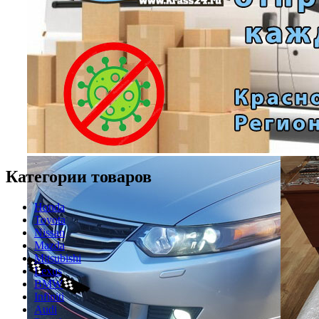
Категории товаров
Honda
Toyota
Nissan
Mazda
Mitsubishi
Lexus
BMW
Infiniti
Audi