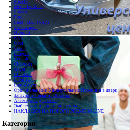
Porsche
Mercedes-Benz
Subaru
Ford
Lada - ВАЗ (VAZ)
Volkswagen
Hyundai
KIA
Opel
Skoda
Peugeot
Renault
Chevrolet
Haval
ChanGan
Great Wall
Land-Rover
Оригинальные и Универсальные Проекции в двери
Заглушки в ремни, Обманки
Аксессуары для колес
Эмблемы, шильдики, логотипы
НАКЛАДКИ НА ПОРОГИ PREMIUM LINE
Категории