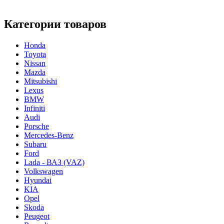
Категории товаров
Honda
Toyota
Nissan
Mazda
Mitsubishi
Lexus
BMW
Infiniti
Audi
Porsche
Mercedes-Benz
Subaru
Ford
Lada - ВАЗ (VAZ)
Volkswagen
Hyundai
KIA
Opel
Skoda
Peugeot