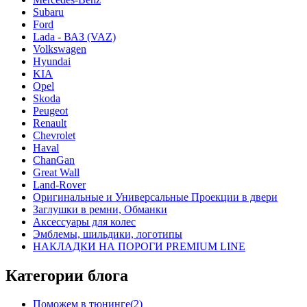
Subaru
Ford
Lada - ВАЗ (VAZ)
Volkswagen
Hyundai
KIA
Opel
Skoda
Peugeot
Renault
Chevrolet
Haval
ChanGan
Great Wall
Land-Rover
Оригинальные и Универсальные Проекции в двери
Заглушки в ремни, Обманки
Аксессуары для колес
Эмблемы, шильдики, логотипы
НАКЛАДКИ НА ПОРОГИ PREMIUM LINE
Категории блога
Поможем в тюнинге(2)