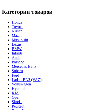
Категории товаров
Honda
Toyota
Nissan
Mazda
Mitsubishi
Lexus
BMW
Infiniti
Audi
Porsche
Mercedes-Benz
Subaru
Ford
Lada - ВАЗ (VAZ)
Volkswagen
Hyundai
KIA
Opel
Skoda
Peugeot