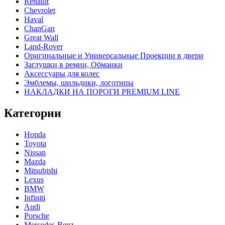
Renault
Chevrolet
Haval
ChanGan
Great Wall
Land-Rover
Оригинальные и Универсальные Проекции в двери
Заглушки в ремни, Обманки
Аксессуары для колес
Эмблемы, шильдики, логотипы
НАКЛАДКИ НА ПОРОГИ PREMIUM LINE
Категории
Honda
Toyota
Nissan
Mazda
Mitsubishi
Lexus
BMW
Infiniti
Audi
Porsche
Mercedes-Benz