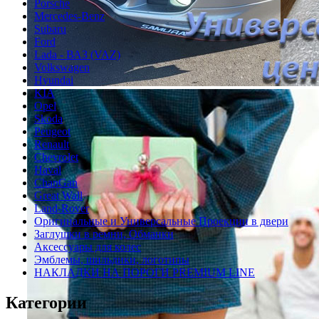
Porsche
Mercedes-Benz
Subaru
Ford
Lada - ВАЗ (VAZ)
Volkswagen
Hyundai
KIA
Opel
Skoda
Peugeot
Renault
Chevrolet
Haval
ChanGan
Great Wall
Land-Rover
Оригинальные и Универсальные Проекции в двери
Заглушки в ремни, Обманки
Аксессуары для колес
Эмблемы, шильдики, логотипы
НАКЛАДКИ НА ПОРОГИ PREMIUM LINE
Категории