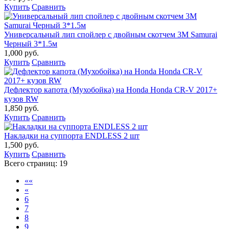
Купить
Сравнить
Универсальный лип спойлер с двойным скотчем 3М Samurai
Черный 3*1.5м
1,000 руб.
Купить
Сравнить
Дефлектор капота (Мухобойка) на Honda Honda CR-V 2017+
кузов RW
1,850 руб.
Купить
Сравнить
Накладки на суппорта ENDLESS 2 шт
1,500 руб.
Купить
Сравнить
Всего страниц:
19
««
«
6
7
8
9