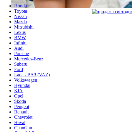
Honda
Toyota
Nissan
Mazda
Mitsubishi
Lexus
BMW
Infiniti
Audi
Porsche
Mercedes-Benz
Subaru
Ford
Lada - ВАЗ (VAZ)
Volkswagen
Hyundai
KIA
Opel
Skoda
Peugeot
Renault
Chevrolet
Haval
ChanGan