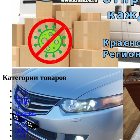
Категории товаров
Honda
Toyota
Nissan
Mazda
Mitsubishi
Lexus
BMW
Infiniti
Audi