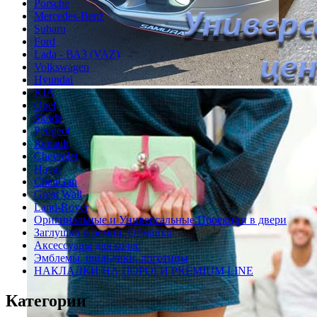
Porsche
Mercedes-Benz
Subaru
Ford
Lada - ВАЗ (VAZ)
Volkswagen
Hyundai
KIA
Opel
Skoda
Peugeot
Renault
Chevrolet
Haval
ChanGan
Great Wall
Land-Rover
Оригинальные и Универсальные Проекции в двери
Заглушки в ремни, Обманки
Аксессуары для колес
Эмблемы, шильдики, логотипы
НАКЛАДКИ НА ПОРОГИ PREMIUM LINE
Категории