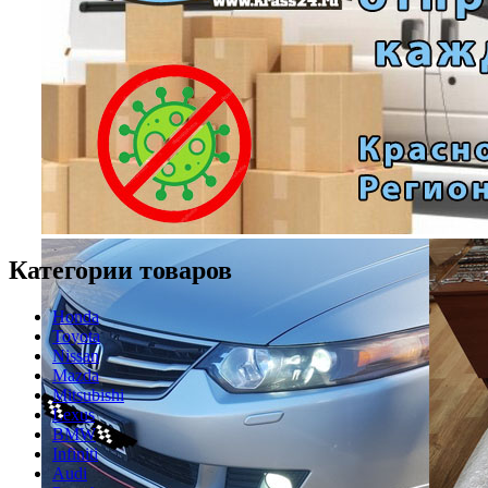
Категории товаров
Honda
Toyota
Nissan
Mazda
Mitsubishi
Lexus
BMW
Infiniti
Audi