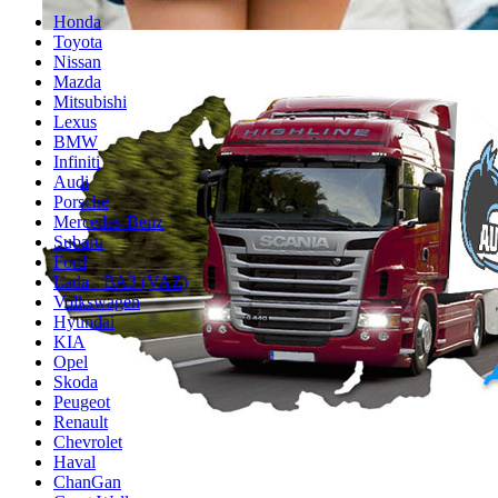
Honda
Toyota
Nissan
Mazda
Mitsubishi
Lexus
BMW
Infiniti
Audi
Porsche
Mercedes-Benz
Subaru
Ford
Lada - ВАЗ (VAZ)
Volkswagen
Hyundai
KIA
Opel
Skoda
Peugeot
Renault
Chevrolet
Haval
ChanGan