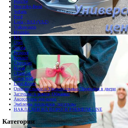
Porsche
Mercedes-Benz
Subaru
Ford
Lada - ВАЗ (VAZ)
Volkswagen
Hyundai
KIA
Opel
Skoda
Peugeot
Renault
Chevrolet
Haval
ChanGan
Great Wall
Land-Rover
Оригинальные и Универсальные Проекции в двери
Заглушки в ремни, Обманки
Аксессуары для колес
Эмблемы, шильдики, логотипы
НАКЛАДКИ НА ПОРОГИ PREMIUM LINE
Категории