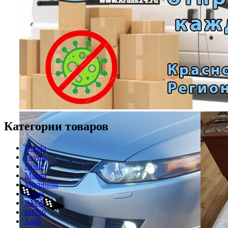
Категории товаров
Honda
Toyota
Nissan
Mazda
Mitsubishi
Lexus
BMW
Infiniti
Audi