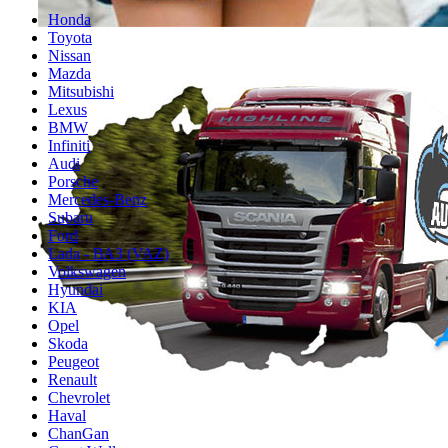
Honda
Toyota
Nissan
Mazda
Mitsubishi
Lexus
BMW
Infiniti
Audi
Porsche
Mercedes-Benz
Subaru
Ford
Lada - ВАЗ (VAZ)
Volkswagen
Hyundai
KIA
Opel
Skoda
Peugeot
Renault
Chevrolet
Haval
ChanGan