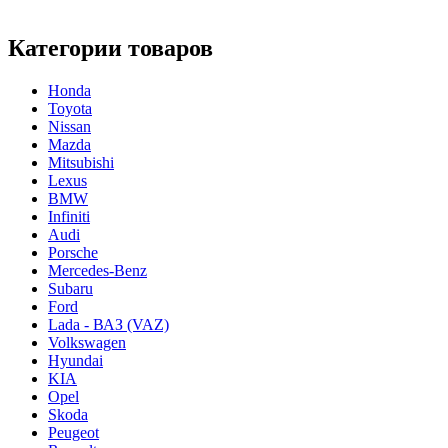
Категории товаров
Honda
Toyota
Nissan
Mazda
Mitsubishi
Lexus
BMW
Infiniti
Audi
Porsche
Mercedes-Benz
Subaru
Ford
Lada - ВАЗ (VAZ)
Volkswagen
Hyundai
KIA
Opel
Skoda
Peugeot