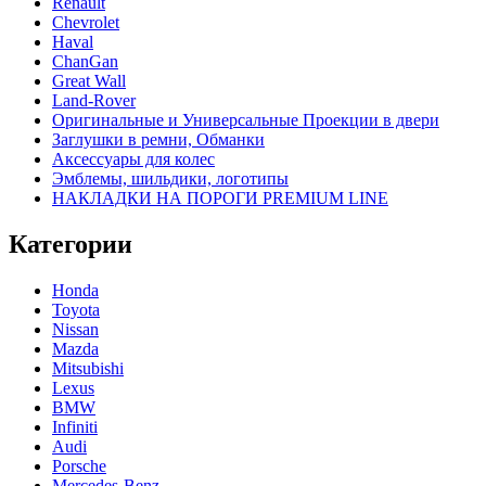
Renault
Chevrolet
Haval
ChanGan
Great Wall
Land-Rover
Оригинальные и Универсальные Проекции в двери
Заглушки в ремни, Обманки
Аксессуары для колес
Эмблемы, шильдики, логотипы
НАКЛАДКИ НА ПОРОГИ PREMIUM LINE
Категории
Honda
Toyota
Nissan
Mazda
Mitsubishi
Lexus
BMW
Infiniti
Audi
Porsche
Mercedes-Benz