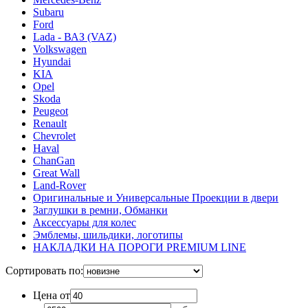
Subaru
Ford
Lada - ВАЗ (VAZ)
Volkswagen
Hyundai
KIA
Opel
Skoda
Peugeot
Renault
Chevrolet
Haval
ChanGan
Great Wall
Land-Rover
Оригинальные и Универсальные Проекции в двери
Заглушки в ремни, Обманки
Аксессуары для колес
Эмблемы, шильдики, логотипы
НАКЛАДКИ НА ПОРОГИ PREMIUM LINE
Сортировать по:
Цена от