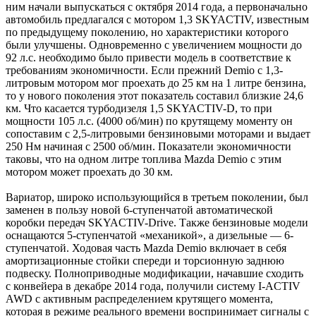
ним начали выпускаться с октября 2014 года, а первоначально
автомобиль предлагался с мотором 1,3 SKYACTIV, известным
по предыдущему поколению, но характеристики которого
были улучшены. Одновременно с увеличением мощности до
92 л.с. необходимо было привести модель в соответствие к
требованиям экономичности. Если прежний Demio с 1,3-
литровым мотором мог проехать до 25 км на 1 литре бензина,
то у нового поколения этот показатель составил близкие 24,6
км. Что касается турбодизеля 1,5 SKYACTIV-D, то при
мощности 105 л.с. (4000 об/мин) по крутящему моменту он
сопоставим с 2,5-литровыми бензиновыми моторами и выдает
250 Нм начиная с 2500 об/мин. Показатели экономичности
таковы, что на одном литре топлива Mazda Demio с этим
мотором может проехать до 30 км.
Вариатор, широко использующийся в третьем поколении, был
заменен в пользу новой 6-ступенчатой автоматической
коробки передач SKYACTIV-Drive. Также бензиновые модели
оснащаются 5-ступенчатой «механикой», а дизельные — 6-
ступенчатой. Ходовая часть Mazda Demio включает в себя
амортизационные стойки спереди и торсионную заднюю
подвеску. Полноприводные модификации, начавшие сходить
с конвейера в декабре 2014 года, получили систему I-ACTIV
AWD с активным распределением крутящего момента,
которая в режиме реального времени воспринимает сигналы с