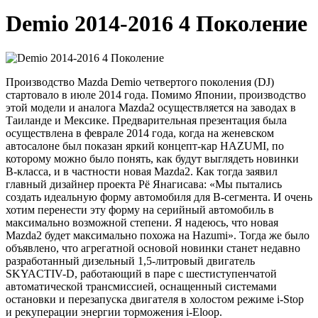
Demio 2014-2016 4 Поколение
Производство Mazda Demio четвертого поколения (DJ)
стартовало в июле 2014 года. Помимо Японии, производство
этой модели и аналога Mazda2 осуществляется на заводах в
Таиланде и Мексике. Предварительная презентация была
осуществлена в феврале 2014 года, когда на женевском
автосалоне был показан яркий концепт-кар HAZUMI, по
которому можно было понять, как будут выглядеть новинки
B-класса, и в частности новая Mazda2. Как тогда заявил
главный дизайнер проекта Рё Янагисава: «Мы пытались
создать идеальную форму автомобиля для B-сегмента. И очень
хотим перенести эту форму на серийный автомобиль в
максимально возможной степени. Я надеюсь, что новая
Mazda2 будет максимально похожа на Hazumi». Тогда же было
объявлено, что агрегатной основой новинки станет недавно
разработанный дизельный 1,5-литровый двигатель
SKYACTIV-D, работающий в паре с шестиступенчатой
автоматической трансмиссией, оснащенный системами
остановки и перезапуска двигателя в холостом режиме i-Stop
и рекуперации энергии торможения i-Eloop.