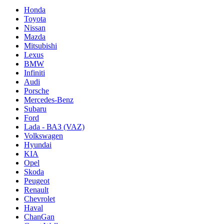
Honda
Toyota
Nissan
Mazda
Mitsubishi
Lexus
BMW
Infiniti
Audi
Porsche
Mercedes-Benz
Subaru
Ford
Lada - ВАЗ (VAZ)
Volkswagen
Hyundai
KIA
Opel
Skoda
Peugeot
Renault
Chevrolet
Haval
ChanGan