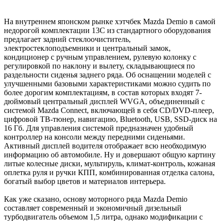
На внутреннем японском рынке хэтчбек Mazda Demio в самой
недорогой комплектации 13C из стандартного оборудования
предлагает задний стеклоочиститель,
электростеклоподъемники и центральный замок,
кондиционер с ручным управлением, рулевую колонку с
регулировкой по наклону и вылету, складывающиеся по
раздельности сиденья заднего ряда. Об оснащении моделей с
улучшенными базовыми характеристиками можно судить по
более дорогим комплектациям, в состав которых входят 7-
дюймовый центральный дисплей WVGA, объединенный с
системой Mazda Connect, включающей в себя CD/DVD-плеер,
цифровой ТВ-тюнер, навигацию, Bluetooth, USB, SSD-диск на
16 Гб. Для управления системой предназначен удобный
контроллер на консоли между передними сиденьями.
Активный дисплей водителя отображает всю необходимую
информацию об автомобиле. Ну и довершают общую картину
литые колесные диски, мультируль, климат-контроль, кожаная
оплетка руля и ручки КПП, комбинированная отделка салона,
богатый выбор цветов и материалов интерьера.
Как уже сказано, основу моторного ряда Mazda Demio
составляет современный и экономичный дизельный
турбодвигатель объемом 1,5 литра, однако модификации с