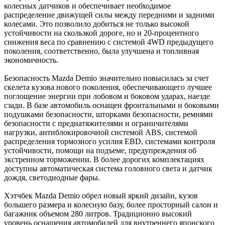
колесных датчиков и обеспечивает необходимое
распределение движущей силы между передними и задними
колесами. Это позволило добиться не только высокой
устойчивости на скользкой дороге, но и 20-процентного
снижения веса по сравнению с системой 4WD предыдущего
поколения, соответственно, была улучшена и топливная
экономичность.
Безопасность Mazda Demio значительно повысилась за счет
скелета кузова нового поколения, обеспечивающего лучшее
поглощение энергии при лобовом и боковом ударах, наезде
сзади. В базе автомобиль оснащен фронтальными и боковыми
подушками безопасности, шторками безопасности, ремнями
безопасности с преднатяжителями и ограничителями
нагрузки, антиблокировочной системой ABS, системой
распределения тормозного усилия EBD, системами контроля
устойчивости, помощи на подъеме, предупреждения об
экстренном торможении. В более дорогих комплектациях
доступны автоматическая система головного света и датчик
дождя, светодиодные фары.
Хэтчбек Mazda Demio обрел новый яркий дизайн, кузов
большего размера и колесную базу, более просторный салон и
багажник объемом 280 литров. Традиционно высокий
уровень оснащения автомобилей для внутреннего японского