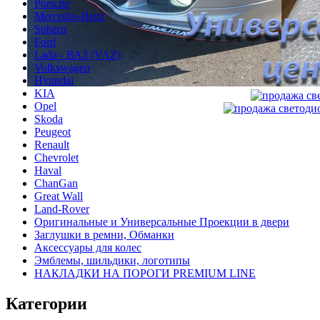
Porsche
Mercedes-Benz
Subaru
Ford
Lada - ВАЗ (VAZ)
Volkswagen
Hyundai
KIA
Opel
Skoda
Peugeot
Renault
Chevrolet
Haval
ChanGan
Great Wall
Land-Rover
Оригинальные и Универсальные Проекции в двери
Заглушки в ремни, Обманки
Аксессуары для колес
Эмблемы, шильдики, логотипы
НАКЛАДКИ НА ПОРОГИ PREMIUM LINE
Категории