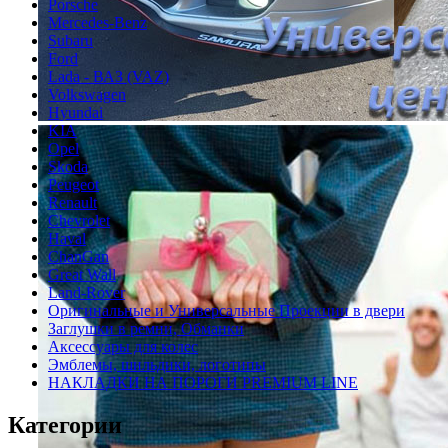
Porsche
Mercedes-Benz
Subaru
Ford
Lada - ВАЗ (VAZ)
Volkswagen
Hyundai
KIA
Opel
Skoda
Peugeot
Renault
Chevrolet
Haval
ChanGan
Great Wall
Land-Rover
Оригинальные и Универсальные Проекции в двери
Заглушки в ремни, Обманки
Аксессуары для колес
Эмблемы, шильдики, логотипы
НАКЛАДКИ НА ПОРОГИ PREMIUM LINE
Категории