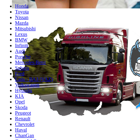
Honda
Toyota
Nissan
Mazda
Mitsubishi
Lexus
BMW
Infiniti
Audi
Porsche
Mercedes-Benz
Subaru
Ford
Lada - ВАЗ (VAZ)
Volkswagen
Hyundai
KIA
Opel
Skoda
Peugeot
Renault
Chevrolet
Haval
ChanGan