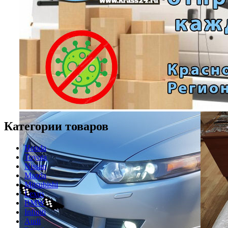
Категории товаров
Honda
Toyota
Nissan
Mazda
Mitsubishi
Lexus
BMW
Infiniti
Audi