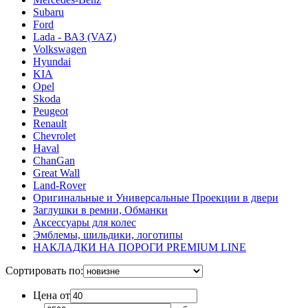
Subaru
Ford
Lada - ВАЗ (VAZ)
Volkswagen
Hyundai
KIA
Opel
Skoda
Peugeot
Renault
Chevrolet
Haval
ChanGan
Great Wall
Land-Rover
Оригинальные и Универсальные Проекции в двери
Заглушки в ремни, Обманки
Аксессуары для колес
Эмблемы, шильдики, логотипы
НАКЛАДКИ НА ПОРОГИ PREMIUM LINE
Сортировать по:
Цена от