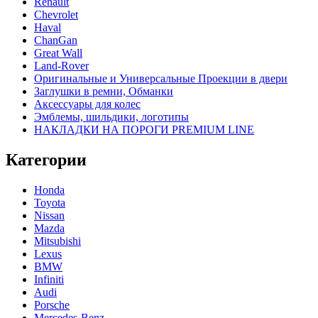
Renault
Chevrolet
Haval
ChanGan
Great Wall
Land-Rover
Оригинальные и Универсальные Проекции в двери
Заглушки в ремни, Обманки
Аксессуары для колес
Эмблемы, шильдики, логотипы
НАКЛАДКИ НА ПОРОГИ PREMIUM LINE
Категории
Honda
Toyota
Nissan
Mazda
Mitsubishi
Lexus
BMW
Infiniti
Audi
Porsche
Mercedes-Benz