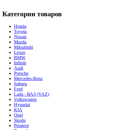
Категории товаров
Honda
Toyota
Nissan
Mazda
Mitsubishi
Lexus
BMW
Infiniti
Audi
Porsche
Mercedes-Benz
Subaru
Ford
Lada - ВАЗ (VAZ)
Volkswagen
Hyundai
KIA
Opel
Skoda
Peugeot