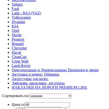
Subaru
Ford
Lada - ВАЗ (VAZ)
Volkswagen
Hyundai
KIA
Opel
Skoda
Peugeot
Renault
Chevrolet
Haval
ChanGan
Great Wall
Land-Rover
Оригинальные и Универсальные Проекции в двери
Заглушки в ремни, Обманки
Аксессуары для колес
Эмблемы, шильдики, логотипы
НАКЛАДКИ НА ПОРОГИ PREMIUM LINE
Сортировать по:
Цена от