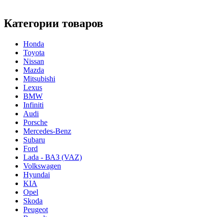
Категории товаров
Honda
Toyota
Nissan
Mazda
Mitsubishi
Lexus
BMW
Infiniti
Audi
Porsche
Mercedes-Benz
Subaru
Ford
Lada - ВАЗ (VAZ)
Volkswagen
Hyundai
KIA
Opel
Skoda
Peugeot