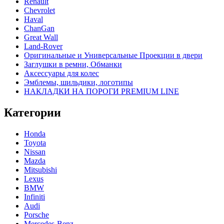
Renault
Chevrolet
Haval
ChanGan
Great Wall
Land-Rover
Оригинальные и Универсальные Проекции в двери
Заглушки в ремни, Обманки
Аксессуары для колес
Эмблемы, шильдики, логотипы
НАКЛАДКИ НА ПОРОГИ PREMIUM LINE
Категории
Honda
Toyota
Nissan
Mazda
Mitsubishi
Lexus
BMW
Infiniti
Audi
Porsche
Mercedes-Benz