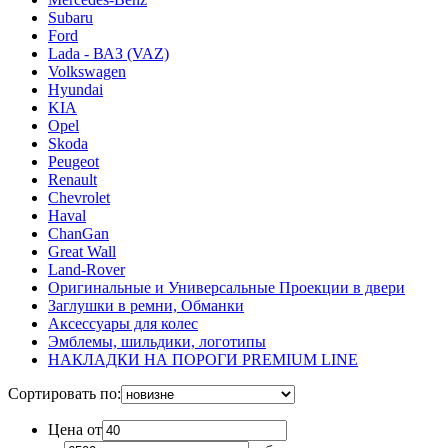
Subaru
Ford
Lada - ВАЗ (VAZ)
Volkswagen
Hyundai
KIA
Opel
Skoda
Peugeot
Renault
Chevrolet
Haval
ChanGan
Great Wall
Land-Rover
Оригинальные и Универсальные Проекции в двери
Заглушки в ремни, Обманки
Аксессуары для колес
Эмблемы, шильдики, логотипы
НАКЛАДКИ НА ПОРОГИ PREMIUM LINE
Сортировать по:
Цена от