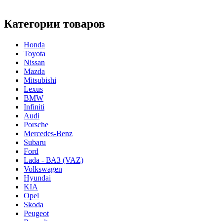
Категории товаров
Honda
Toyota
Nissan
Mazda
Mitsubishi
Lexus
BMW
Infiniti
Audi
Porsche
Mercedes-Benz
Subaru
Ford
Lada - ВАЗ (VAZ)
Volkswagen
Hyundai
KIA
Opel
Skoda
Peugeot