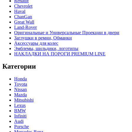
Renault
Chevrolet
Haval
ChanGan
Great Wall
Land-Rover
Оригинальные и Универсальные Проекции в двери
Заглушки в ремни, Обманки
Аксессуары для колес
Эмблемы, шильдики, логотипы
НАКЛАДКИ НА ПОРОГИ PREMIUM LINE
Категории
Honda
Toyota
Nissan
Mazda
Mitsubishi
Lexus
BMW
Infiniti
Audi
Porsche
Mercedes-Benz