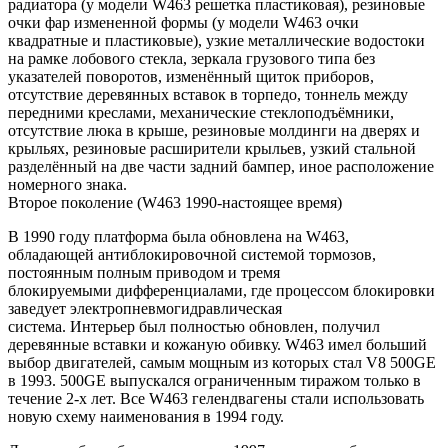
радиатора (у модели W463 решетка пластиковая), резиновые
очки фар измененной формы (у модели W463 очки
квадратные и пластиковые), узкие металлические водостоки
на рамке лобового стекла, зеркала грузового типа без
указателей поворотов, изменённый щиток приборов,
отсутствие деревянных вставок в торпедо, тоннель между
передними креслами, механические стеклоподъёмники,
отсутствие люка в крыше, резиновые молдинги на дверях и
крыльях, резиновые расширители крыльев, узкий стальной
разделённый на две части задний бампер, иное расположение
номерного знака.
Второе поколение (W463 1990-настоящее время)
В 1990 году платформа была обновлена на W463,
обладающей антиблокировочной системой тормозов,
постоянным полным приводом и тремя
блокируемыми дифференциалами, где процессом блокировки
заведует электропневмогидравлическая
система. Интерьер был полностью обновлен, получил
деревянные вставки и кожаную обивку. W463 имел больший
выбор двигателей, самым мощным из которых стал V8 500GE
в 1993. 500GE выпускался ограниченным тиражом только в
течение 2-х лет. Все W463 гелендвагены стали использовать
новую схему наименования в 1994 году.