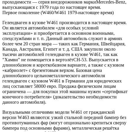
проходимости — серия внедорожников маркиMercedes-Benz,
выпускающаяся с 1979 года по настоящее время.
Первое поколение (W460/W461 1979-настоящее время)
Гелендваген в кузове W461 производится в настоящее время.
Он является автомобилем «для особых условий
эксплуатации» и приобретается в основном военными,
спецслужбами и т. п. Данный автомобиль служит в армиях
более чем 20 стран мира — таких как Германия, Швейцария,
Канада, Австралия, Египет и т. д. США закупили около
тысячи автомобилей гелендваген в кузове W461, так как
"Хамви" не помещается в вертолётCH-53. Выпускается в
длиннобазном и короткобазном варианте, а также с кузовом
«кабриолет» с брезентовым верхом. Базовая цена
длиннобазного цельнометаллического автомобиля
гелендваген с кузовом W461 в Германии для юридических
лиц составляет 58000 евро. Продажа физическим лицам
ограничена — для покупки этой машины нужен «сертификат
конечного потребителя» (доказательство необходимости
данного автомобиля).
Визуальными отличиями модели W461 от гражданской
версии W463 являются: узкий стальной передний бампер без
противотуманных фар (могут опционально крепиться сверху
бампера под основными фарами), металлическая решётка