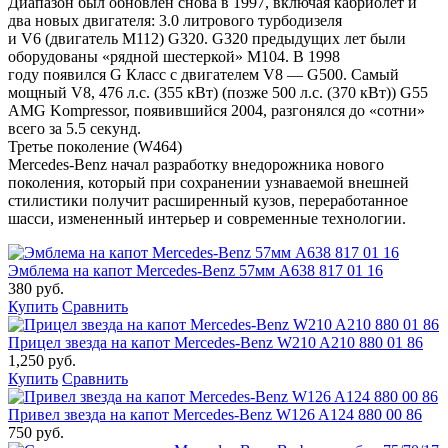
Диапазон был обновлен снова в 1997, включая кабриолет и
два новых двигателя: 3.0 литрового турбодизеля
и V6 (двигатель M112) G320. G320 предыдущих лет были
оборудованы «рядной шестеркой» M104. В 1998
году появился G Класс с двигателем V8 — G500. Самый
мощный V8, 476 л.с. (355 кВт) (позже 500 л.с. (370 кВт)) G55
AMG Kompressor, появившийся 2004, разгонялся до «сотни»
всего за 5.5 секунд.
Третье поколение (W464)
Mercedes-Benz начал разработку внедорожника нового
поколения, который при сохранении узнаваемой внешней
стилистики получит расширенный кузов, переработанное
шасси, измененный интерьер и современные технологии.
Эмблема на капот Mercedes-Benz 57мм A638 817 01 16
380 руб.
Купить
Сравнить
Прицел звезда на капот Mercedes-Benz W210 A210 880 01 86
1,250 руб.
Купить
Сравнить
Привел звезда на капот Mercedes-Benz W126 A124 880 00 86
750 руб.