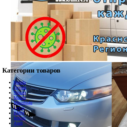
Категории товаров
Honda
Toyota
Nissan
Mazda
Mitsubishi
Lexus
BMW
Infiniti
Audi