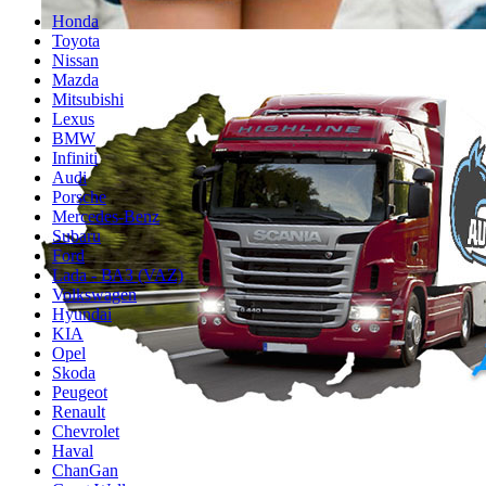
Honda
Toyota
Nissan
Mazda
Mitsubishi
Lexus
BMW
Infiniti
Audi
Porsche
Mercedes-Benz
Subaru
Ford
Lada - ВАЗ (VAZ)
Volkswagen
Hyundai
KIA
Opel
Skoda
Peugeot
Renault
Chevrolet
Haval
ChanGan