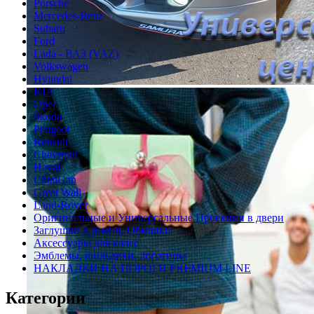
Porsche
Mercedes-Benz
Subaru
Ford
Lada - ВАЗ (VAZ)
Volkswagen
Hyundai
KIA
Opel
Skoda
Peugeot
Renault
Chevrolet
Haval
ChanGan
Great Wall
Land-Rover
Оригинальные и Универсальные Проекции в двери
Заглушки в ремни, Обманки
Аксессуары для колес
Эмблемы, шильдики, логотипы
НАКЛАДКИ НА ПОРОГИ PREMIUM LINE
Категории