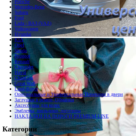
Porsche
Mercedes-Benz
Subaru
Ford
Lada - ВАЗ (VAZ)
Volkswagen
Hyundai
KIA
Opel
Skoda
Peugeot
Renault
Chevrolet
Haval
ChanGan
Great Wall
Land-Rover
Оригинальные и Универсальные Проекции в двери
Заглушки в ремни, Обманки
Аксессуары для колес
Эмблемы, шильдики, логотипы
НАКЛАДКИ НА ПОРОГИ PREMIUM LINE
Категории