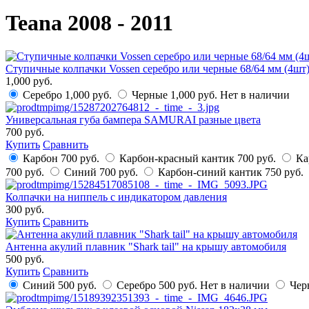
Teana 2008 - 2011
Ступичные колпачки Vossen серебро или черные 68/64 мм (4шт
1,000 руб.
Серебро
1,000 руб.
Черные
1,000 руб.
Нет в наличии
Универсальная губа бампера SAMURAI разные цвета
700 руб.
Купить
Сравнить
Карбон
700 руб.
Карбон-красный кантик
700 руб.
Ка
700 руб.
Синий
700 руб.
Карбон-синий кантик
750 руб.
Колпачки на ниппель с индикатором давления
300 руб.
Купить
Сравнить
Антенна акулий плавник "Shark tail" на крышу автомобиля
500 руб.
Купить
Сравнить
Синий
500 руб.
Серебро
500 руб.
Нет в наличии
Чер