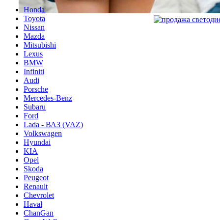
Honda
Toyota
Nissan
Mazda
Mitsubishi
Lexus
BMW
Infiniti
Audi
Porsche
Mercedes-Benz
Subaru
Ford
Lada - ВАЗ (VAZ)
Volkswagen
Hyundai
KIA
Opel
Skoda
Peugeot
Renault
Chevrolet
Haval
ChanGan