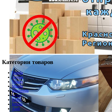
Категории товаров
Honda
Toyota
Nissan
Mazda
Mitsubishi
Lexus
BMW
Infiniti
Audi