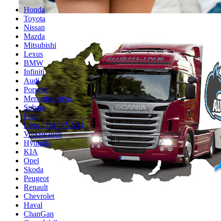
Honda
Toyota
Nissan
Mazda
Mitsubishi
Lexus
BMW
Infiniti
Audi
Porsche
Mercedes-Benz
Subaru
Ford
Lada - ВАЗ (VAZ)
Volkswagen
Hyundai
KIA
Opel
Skoda
Peugeot
Renault
Chevrolet
Haval
ChanGan