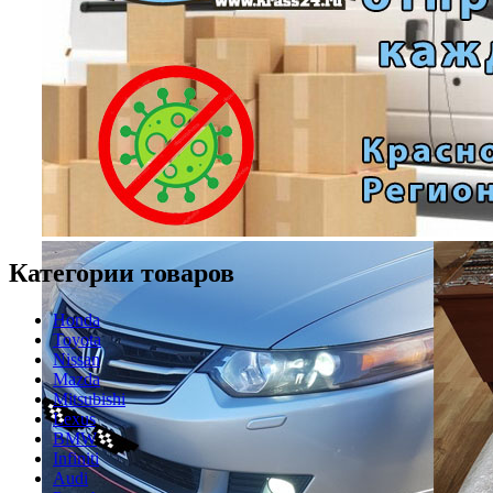
Категории товаров
Honda
Toyota
Nissan
Mazda
Mitsubishi
Lexus
BMW
Infiniti
Audi