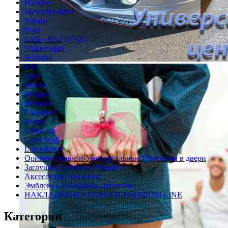
Porsche
Mercedes-Benz
Subaru
Ford
Lada - ВАЗ (VAZ)
Volkswagen
Hyundai
KIA
Opel
Skoda
Peugeot
Renault
Chevrolet
Haval
ChanGan
Great Wall
Land-Rover
Оригинальные и Универсальные Проекции в двери
Заглушки в ремни, Обманки
Аксессуары для колес
Эмблемы, шильдики, логотипы
НАКЛАДКИ НА ПОРОГИ PREMIUM LINE
Категории