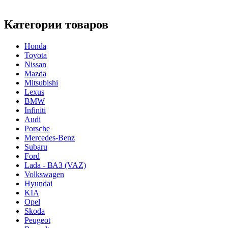
Категории товаров
Honda
Toyota
Nissan
Mazda
Mitsubishi
Lexus
BMW
Infiniti
Audi
Porsche
Mercedes-Benz
Subaru
Ford
Lada - ВАЗ (VAZ)
Volkswagen
Hyundai
KIA
Opel
Skoda
Peugeot