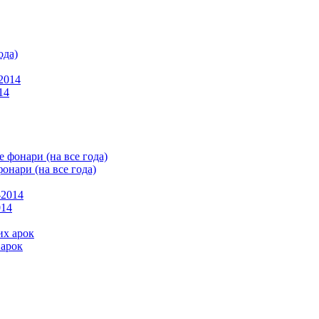
ода)
14
онари (на все года)
014
 арок