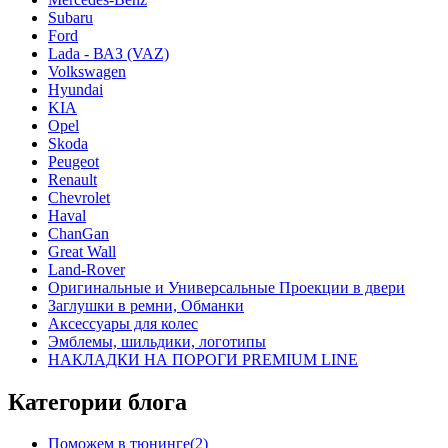
Subaru
Ford
Lada - ВАЗ (VAZ)
Volkswagen
Hyundai
KIA
Opel
Skoda
Peugeot
Renault
Chevrolet
Haval
ChanGan
Great Wall
Land-Rover
Оригинальные и Универсальные Проекции в двери
Заглушки в ремни, Обманки
Аксессуары для колес
Эмблемы, шильдики, логотипы
НАКЛАДКИ НА ПОРОГИ PREMIUM LINE
Категории блога
Поможем в тюнинге(2)