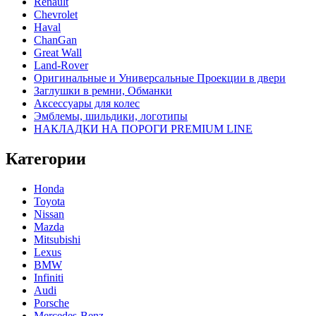
Renault
Chevrolet
Haval
ChanGan
Great Wall
Land-Rover
Оригинальные и Универсальные Проекции в двери
Заглушки в ремни, Обманки
Аксессуары для колес
Эмблемы, шильдики, логотипы
НАКЛАДКИ НА ПОРОГИ PREMIUM LINE
Категории
Honda
Toyota
Nissan
Mazda
Mitsubishi
Lexus
BMW
Infiniti
Audi
Porsche
Mercedes-Benz