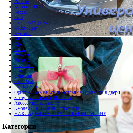
Porsche
Mercedes-Benz
Subaru
Ford
Lada - ВАЗ (VAZ)
Volkswagen
Hyundai
KIA
Opel
Skoda
Peugeot
Renault
Chevrolet
Haval
ChanGan
Great Wall
Land-Rover
Оригинальные и Универсальные Проекции в двери
Заглушки в ремни, Обманки
Аксессуары для колес
Эмблемы, шильдики, логотипы
НАКЛАДКИ НА ПОРОГИ PREMIUM LINE
Категории