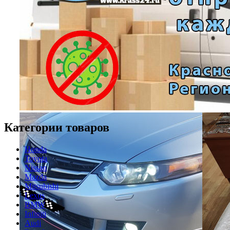
Категории товаров
Honda
Toyota
Nissan
Mazda
Mitsubishi
Lexus
BMW
Infiniti
Audi