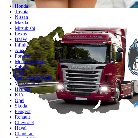
Honda
Toyota
Nissan
Mazda
Mitsubishi
Lexus
BMW
Infiniti
Audi
Porsche
Mercedes-Benz
Subaru
Ford
Lada - ВАЗ (VAZ)
Volkswagen
Hyundai
KIA
Opel
Skoda
Peugeot
Renault
Chevrolet
Haval
ChanGan