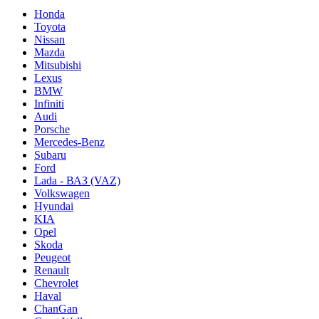
Honda
Toyota
Nissan
Mazda
Mitsubishi
Lexus
BMW
Infiniti
Audi
Porsche
Mercedes-Benz
Subaru
Ford
Lada - ВАЗ (VAZ)
Volkswagen
Hyundai
KIA
Opel
Skoda
Peugeot
Renault
Chevrolet
Haval
ChanGan