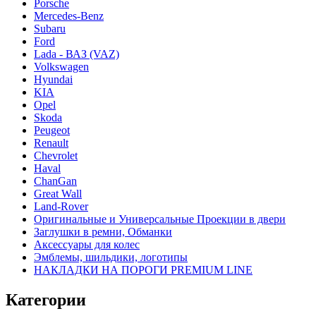
Porsche
Mercedes-Benz
Subaru
Ford
Lada - ВАЗ (VAZ)
Volkswagen
Hyundai
KIA
Opel
Skoda
Peugeot
Renault
Chevrolet
Haval
ChanGan
Great Wall
Land-Rover
Оригинальные и Универсальные Проекции в двери
Заглушки в ремни, Обманки
Аксессуары для колес
Эмблемы, шильдики, логотипы
НАКЛАДКИ НА ПОРОГИ PREMIUM LINE
Категории