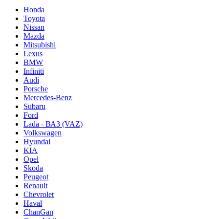
Honda
Toyota
Nissan
Mazda
Mitsubishi
Lexus
BMW
Infiniti
Audi
Porsche
Mercedes-Benz
Subaru
Ford
Lada - ВАЗ (VAZ)
Volkswagen
Hyundai
KIA
Opel
Skoda
Peugeot
Renault
Chevrolet
Haval
ChanGan