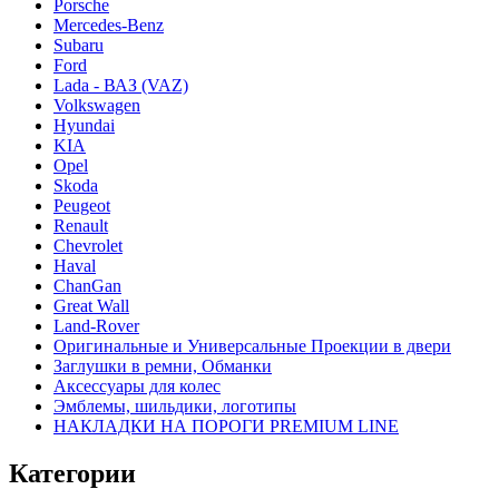
Porsche
Mercedes-Benz
Subaru
Ford
Lada - ВАЗ (VAZ)
Volkswagen
Hyundai
KIA
Opel
Skoda
Peugeot
Renault
Chevrolet
Haval
ChanGan
Great Wall
Land-Rover
Оригинальные и Универсальные Проекции в двери
Заглушки в ремни, Обманки
Аксессуары для колес
Эмблемы, шильдики, логотипы
НАКЛАДКИ НА ПОРОГИ PREMIUM LINE
Категории