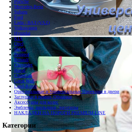
Porsche
Mercedes-Benz
Subaru
Ford
Lada - ВАЗ (VAZ)
Volkswagen
Hyundai
KIA
Opel
Skoda
Peugeot
Renault
Chevrolet
Haval
ChanGan
Great Wall
Land-Rover
Оригинальные и Универсальные Проекции в двери
Заглушки в ремни, Обманки
Аксессуары для колес
Эмблемы, шильдики, логотипы
НАКЛАДКИ НА ПОРОГИ PREMIUM LINE
Категории