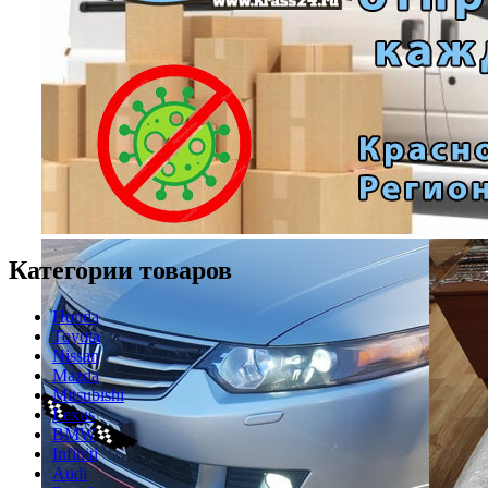
Категории товаров
Honda
Toyota
Nissan
Mazda
Mitsubishi
Lexus
BMW
Infiniti
Audi