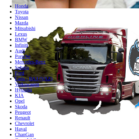
Honda
Toyota
Nissan
Mazda
Mitsubishi
Lexus
BMW
Infiniti
Audi
Porsche
Mercedes-Benz
Subaru
Ford
Lada - ВАЗ (VAZ)
Volkswagen
Hyundai
KIA
Opel
Skoda
Peugeot
Renault
Chevrolet
Haval
ChanGan