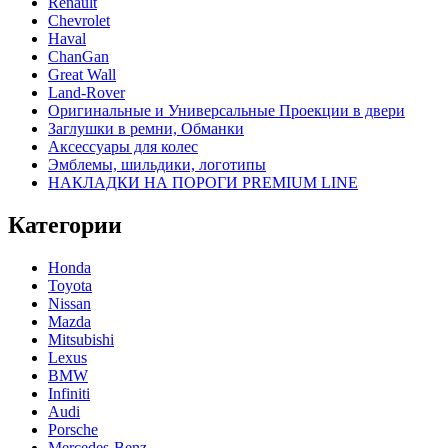
Renault
Chevrolet
Haval
ChanGan
Great Wall
Land-Rover
Оригинальные и Универсальные Проекции в двери
Заглушки в ремни, Обманки
Аксессуары для колес
Эмблемы, шильдики, логотипы
НАКЛАДКИ НА ПОРОГИ PREMIUM LINE
Категории
Honda
Toyota
Nissan
Mazda
Mitsubishi
Lexus
BMW
Infiniti
Audi
Porsche
Mercedes-Benz