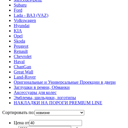
Subaru
Ford
Lada - ВАЗ (VAZ)
Volkswagen
Hyundai
KIA
Opel
Skoda
Peugeot
Renault
Chevrolet
Haval
ChanGan
Great Wall
Land-Rover
Оригинальные и Универсальные Проекции в двери
Заглушки в ремни, Обманки
Аксессуары для колес
Эмблемы, шильдики, логотипы
НАКЛАДКИ НА ПОРОГИ PREMIUM LINE
Сортировать по:
Цена от