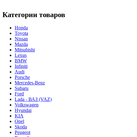
Категории товаров
Honda
Toyota
Nissan
Mazda
Mitsubishi
Lexus
BMW
Infiniti
Audi
Porsche
Mercedes-Benz
Subaru
Ford
Lada - ВАЗ (VAZ)
Volkswagen
Hyundai
KIA
Opel
Skoda
Peugeot