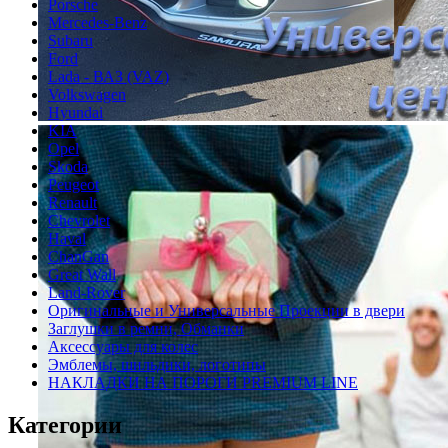
Porsche
Mercedes-Benz
Subaru
Ford
Lada - ВАЗ (VAZ)
Volkswagen
Hyundai
KIA
Opel
Skoda
Peugeot
Renault
Chevrolet
Haval
ChanGan
Great Wall
Land-Rover
Оригинальные и Универсальные Проекции в двери
Заглушки в ремни, Обманки
Аксессуары для колес
Эмблемы, шильдики, логотипы
НАКЛАДКИ НА ПОРОГИ PREMIUM LINE
Категории