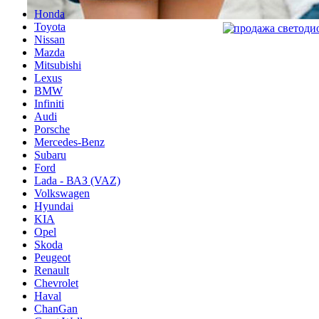
Honda
Toyota
Nissan
Mazda
Mitsubishi
Lexus
BMW
Infiniti
Audi
Porsche
Mercedes-Benz
Subaru
Ford
Lada - ВАЗ (VAZ)
Volkswagen
Hyundai
KIA
Opel
Skoda
Peugeot
Renault
Chevrolet
Haval
ChanGan