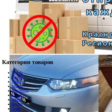
Категории товаров
Honda
Toyota
Nissan
Mazda
Mitsubishi
Lexus
BMW
Infiniti
Audi