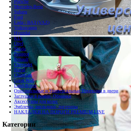
Porsche
Mercedes-Benz
Subaru
Ford
Lada - ВАЗ (VAZ)
Volkswagen
Hyundai
KIA
Opel
Skoda
Peugeot
Renault
Chevrolet
Haval
ChanGan
Great Wall
Land-Rover
Оригинальные и Универсальные Проекции в двери
Заглушки в ремни, Обманки
Аксессуары для колес
Эмблемы, шильдики, логотипы
НАКЛАДКИ НА ПОРОГИ PREMIUM LINE
Категории