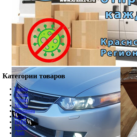
Категории товаров
Honda
Toyota
Nissan
Mazda
Mitsubishi
Lexus
BMW
Infiniti
Audi