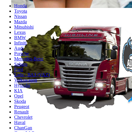
Honda
Toyota
Nissan
Mazda
Mitsubishi
Lexus
BMW
Infiniti
Audi
Porsche
Mercedes-Benz
Subaru
Ford
Lada - ВАЗ (VAZ)
Volkswagen
Hyundai
KIA
Opel
Skoda
Peugeot
Renault
Chevrolet
Haval
ChanGan